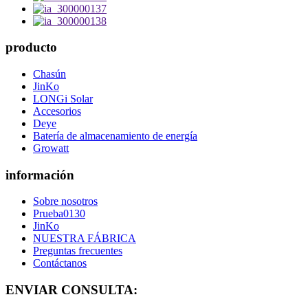
producto
Chasún
JinKo
LONGi Solar
Accesorios
Deye
Batería de almacenamiento de energía
Growatt
información
Sobre nosotros
Prueba0130
JinKo
NUESTRA FÁBRICA
Preguntas frecuentes
Contáctanos
ENVIAR CONSULTA: