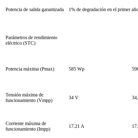
Potencia de salida garantizada
1% de degradación en el primer año
Parámetros de rendimiento
eléctrico (STC)
Potencia máxima (Pmax)
585 Wp
59
Tensión máxima de
34 V
34
funcionamiento (Vmpp)
Corriente máxima de
17.21 A
17
funcionamiento (Impp)