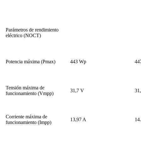
Parámetros de rendimiento
eléctrico (NOCT)
Potencia máxima (Pmax)
443 Wp
44
Tensión máxima de
31,7 V
31
funcionamiento (Vmpp)
Corriente máxima de
13,97 A
14
funcionamiento (Impp)