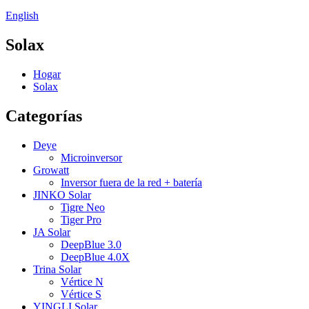
English
Solax
Hogar
Solax
Categorías
Deye
Microinversor
Growatt
Inversor fuera de la red + batería
JINKO Solar
Tigre Neo
Tiger Pro
JA Solar
DeepBlue 3.0
DeepBlue 4.0X
Trina Solar
Vértice N
Vértice S
YINGLI Solar