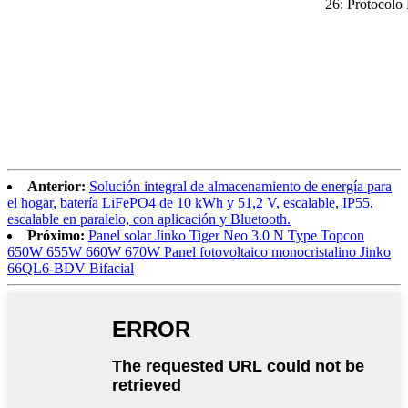
26: Protocolo
Anterior:
Solución integral de almacenamiento de energía para
el hogar, batería LiFePO4 de 10 kWh y 51,2 V, escalable, IP55,
escalable en paralelo, con aplicación y Bluetooth.
Próximo:
Panel solar Jinko Tiger Neo 3.0 N Type Topcon
650W 655W 660W 670W Panel fotovoltaico monocristalino Jinko
66QL6-BDV Bifacial