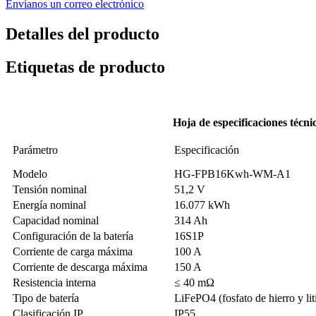
Envíanos un correo electrónico
Detalles del producto
Etiquetas de producto
Hoja de especificaciones técni
Parámetro
Especificación
Modelo
HG-FPB16Kwh-WM-A1
Tensión nominal
51,2 V
Energía nominal
16.077 kWh
Capacidad nominal
314 Ah
Configuración de la batería
16S1P
Corriente de carga máxima
100 A
Corriente de descarga máxima
150 A
Resistencia interna
≤ 40 mΩ
Tipo de batería
LiFePO4 (fosfato de hierro y lit
Clasificación IP
IP55