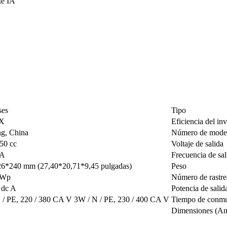
te IA
ses
Tipo
X
Eficiencia del in
ng, China
Número de mode
950 cc
Voltaje de salida
0A
Frecuencia de sal
6*240 mm (27,40*20,71*9,45 pulgadas)
Peso
 Wp
Número de rastr
 dc A
Potencia de salid
 / PE, 220 / 380 CA V 3W / N / PE, 230 / 400 CA V
Tiempo de conmu
Dimensiones (An