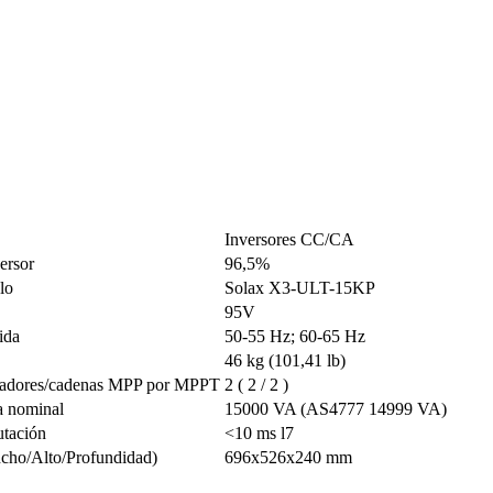
Inversores CC/CA
versor
96,5%
lo
Solax X3-ULT-15KP
95V
ida
50-55 Hz; 60-65 Hz
46 kg (101,41 lb)
eadores/cadenas MPP por MPPT
2 ( 2 / 2 )
a nominal
15000 VA (AS4777 14999 VA)
tación
<10 ms l7
cho/Alto/Profundidad)
696x526x240 mm