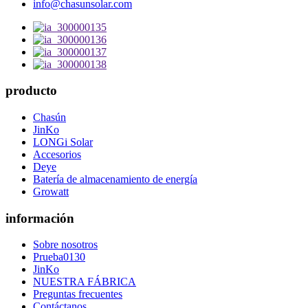
info@chasunsolar.com
producto
Chasún
JinKo
LONGi Solar
Accesorios
Deye
Batería de almacenamiento de energía
Growatt
información
Sobre nosotros
Prueba0130
JinKo
NUESTRA FÁBRICA
Preguntas frecuentes
Contáctanos