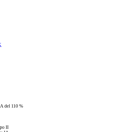
CA del 110 %
po II