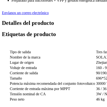
Preparado para microrredes + VPP y gestión energética median
Envíanos un correo electrónico
Detalles del producto
Etiquetas de producto
Tipo de salida
Tres fa
Nombre de la marca
SOLA
Lugar de origen
Zhejia
Voltaje de entrada
160 - 
Corriente de salida
90/19
Tamaño
696*52
Potencia máxima recomendada del conjunto fotovoltaico
30000
Corriente de entrada máxima por MPPT
36 / 36
Tensión nominal de CA
3W / N
Peso neto
46 kg