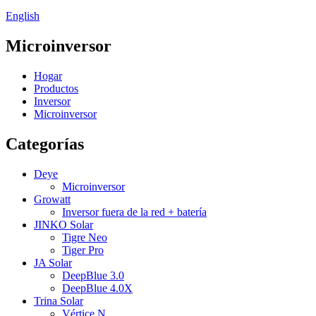
English
Microinversor
Hogar
Productos
Inversor
Microinversor
Categorías
Deye
Microinversor
Growatt
Inversor fuera de la red + batería
JINKO Solar
Tigre Neo
Tiger Pro
JA Solar
DeepBlue 3.0
DeepBlue 4.0X
Trina Solar
Vértice N