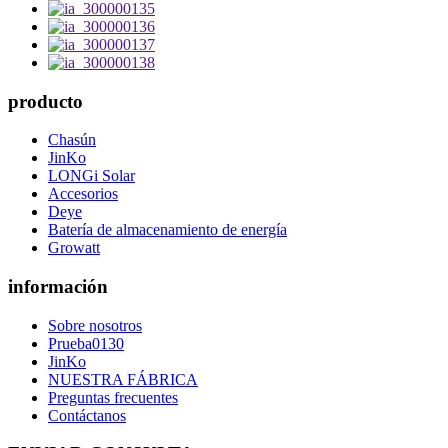
producto
Chasún
JinKo
LONGi Solar
Accesorios
Deye
Batería de almacenamiento de energía
Growatt
información
Sobre nosotros
Prueba0130
JinKo
NUESTRA FÁBRICA
Preguntas frecuentes
Contáctanos