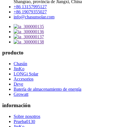
Shangrao, provincia de Jiangxi, China
+86 13157995127
+86 19079355027
info@chasunsolar.com
producto
Chasún
JinKo
LONGi Solar
Accesorios
Deye
Batería de almacenamiento de energía
Growatt
información
Sobre nosotros
Prueba0130
JinKo