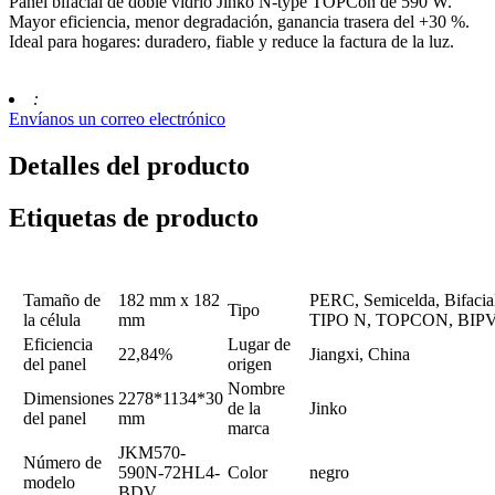
Panel bifacial de doble vidrio Jinko N-type TOPCon de 590 W.
Mayor eficiencia, menor degradación, ganancia trasera del +30 %.
Ideal para hogares: duradero, fiable y reduce la factura de la luz.
:
Envíanos un correo electrónico
Detalles del producto
Etiquetas de producto
Tamaño de
182 mm x 182
PERC, Semicelda, Bifacial
Tipo
la célula
mm
TIPO N, TOPCON, BIP
Eficiencia
Lugar de
22,84%
Jiangxi, China
del panel
origen
Nombre
Dimensiones
2278*1134*30
de la
Jinko
del panel
mm
marca
JKM570-
Número de
590N-72HL4-
Color
negro
modelo
BDV