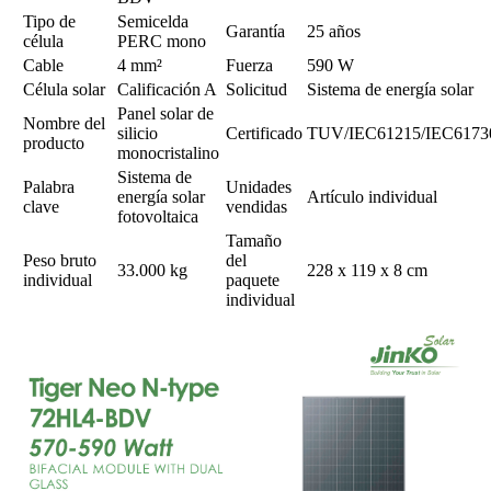
Tipo de
Semicelda
Garantía
25 años
célula
PERC mono
Cable
4 mm²
Fuerza
590 W
Célula solar
Calificación A
Solicitud
Sistema de energía solar
Panel solar de
Nombre del
silicio
Certificado
TUV/IEC61215/IEC6173
producto
monocristalino
Sistema de
Palabra
Unidades
energía solar
Artículo individual
clave
vendidas
fotovoltaica
Tamaño
Peso bruto
del
33.000 kg
228 x 119 x 8 cm
individual
paquete
individual