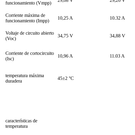
29,08 V
29,26 V
funcionamiento (Vmpp)
Corriente máxima de
10,25 A
10.32 A
funcionamiento (Impp)
Voltaje de circuito abierto
34,75 V
34,88 V
(Voc)
Corriente de cortocircuito
10,96 A
11.03 A
(Isc)
temperatura máxima
45±2 °C
duradera
características de
temperatura