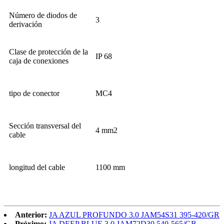
Número de diodos de
3
derivación
Clase de protección de la
IP 68
caja de conexiones
tipo de conector
MC4
Sección transversal del
4 mm2
cable
longitud del cable
1100 mm
Anterior:
JA AZUL PROFUNDO 3.0 JAM54S31 395-420/GR
Próximo:
JA DEEP BLUE 3.0 JAM72D30 540-565/GB